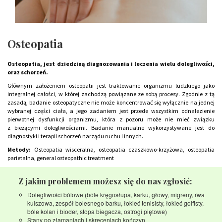
Osteopatia
Osteopatia, jest dziedziną diagnozowania i leczenia wielu dolegliwości,
oraz schorzeń.
Głównym założeniem osteopatii jest traktowanie organizmu ludzkiego jako
integralnej całości, w której zachodzą powiązane ze sobą procesy. Zgodnie z tą
zasadą, badanie osteopatyczne nie może koncentrować się wyłącznie na jednej
wybranej części ciała, a jego zadaniem jest przede wszystkim odnalezienie
pierwotnej dysfunkcji organizmu, która z pozoru może nie mieć związku
z bieżącymi dolegliwościami. Badanie manualne wykorzystywane jest do
diagnostyki i terapii schorzeń narządu ruchu i innych.
Metody:
Osteopatia wisceralna, osteopatia czaszkowo-krzyżowa, osteopatia
parietalna, general osteopathic treatment
Z jakim problemem możesz się do nas zgłosić:
Dolegliwości bólowe (bóle kręgosłupa, karku, głowy, migreny, rwa
kulszowa, zespół bolesnego barku, łokieć tenisisty, łokieć golfisty,
bóle kolan i bioder, stopa biegacza, ostrogi piętowe)
Stany po złamaniach i skręceniach kończyn