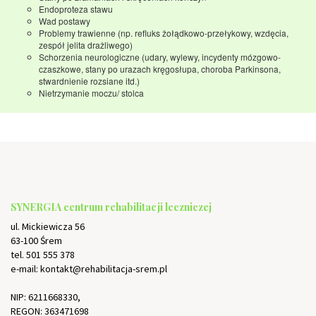
Endoproteza stawu
Wad postawy
Problemy trawienne (np. refluks żołądkowo-przełykowy, wzdęcia,
zespół jelita drażliwego)
Schorzenia neurologiczne (udary, wylewy, incydenty mózgowo-
czaszkowe, stany po urazach kręgosłupa, choroba Parkinsona,
stwardnienie rozsiane itd.)
Nietrzymanie moczu/ stolca
SYNERGIA centrum rehabilitacji leczniczej
ul. Mickiewicza 56
63-100 Śrem
tel. 501 555 378
e-mail: kontakt@rehabilitacja-srem.pl
NIP: 6211668330,
REGON: 363471698