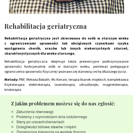
Rehabilitacja geriatryczna
Rehabilitacja geriatryczna jest skierowana do osób w starszym wieku
z ograniczeniami sprawności lub obciążonych czynnikami ryzyka
wystąpienia chorób, urazów lub innych niekorzystnych zdarzeń,
charakterystycznych dla wieku starszego.
Rehabilitacja geriatryczna obejmuje także prewencyjne podtrzymywanie
sprawności funkcjonalnej osób w starszym wieku, ponieważ postępujące
ograniczenia sprawności fizycznej i poznawczej stanowią cechę dłuższego życia.
Metody:
PNF, Metoda Bobath, Mc Kenzie, terapia tkanek miękkich, kompleksowa
fizykoterapia: elektroterapia, laseroterapia, ultradźwięki, magnetoterapia,
krioterapia.
Z jakim problemem możesz się do nas zgłosić:
Zaburzenia równowagi
Problemy z czynnościami dnia codziennego
Stany po urazach/złamaniach
Dolegliwości bólowe stawów i mięśni
Zmniejszona tolerancja na wysiłek fizyczny