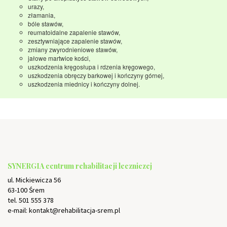
urazy,
złamania,
bóle stawów,
reumatoidalne zapalenie stawów,
zesztywniające zapalenie stawów,
zmiany zwyrodnieniowe stawów,
jałowe martwice kości,
uszkodzenia kręgosłupa i rdzenia kręgowego,
uszkodzenia obręczy barkowej i kończyny górnej,
uszkodzenia miednicy i kończyny dolnej.
SYNERGIA centrum rehabilitacji leczniczej
ul. Mickiewicza 56
63-100 Śrem
tel. 501 555 378
e-mail: kontakt@rehabilitacja-srem.pl