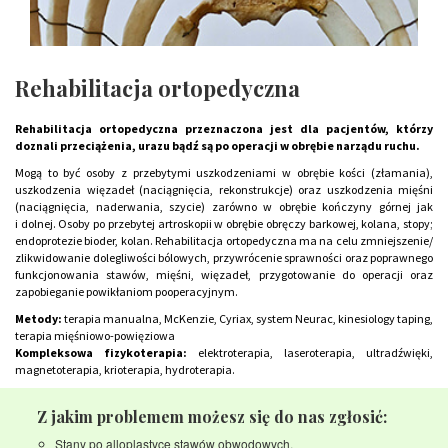
Rehabilitacja ortopedyczna
Rehabilitacja ortopedyczna przeznaczona jest dla pacjentów, którzy
doznali przeciążenia, urazu bądź są po operacji w obrębie narządu ruchu.
Mogą to być osoby z przebytymi uszkodzeniami w obrębie kości (złamania),
uszkodzenia więzadeł (naciągnięcia, rekonstrukcje) oraz uszkodzenia mięśni
(naciągnięcia, naderwania, szycie) zarówno w obrębie kończyny górnej jak
i dolnej. Osoby po przebytej artroskopii w obrębie obręczy barkowej, kolana, stopy;
endoprotezie bioder, kolan. Rehabilitacja ortopedyczna ma na celu zmniejszenie/
zlikwidowanie dolegliwości bólowych, przywrócenie sprawności oraz poprawnego
funkcjonowania stawów, mięśni, więzadeł, przygotowanie do operacji oraz
zapobieganie powikłaniom pooperacyjnym.
Metody:
terapia manualna, McKenzie, Cyriax, system Neurac, kinesiology taping,
terapia mięśniowo-powięziowa
Kompleksowa fizykoterapia:
elektroterapia, laseroterapia, ultradźwięki,
magnetoterapia, krioterapia, hydroterapia.
Z jakim problemem możesz się do nas zgłosić:
Stany po alloplastyce stawów obwodowych,